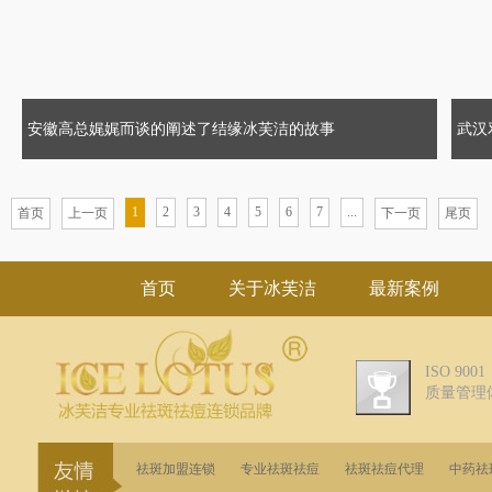
安徽高总娓娓而谈的阐述了结缘冰芙洁的故事
武汉
1
2
3
4
5
6
7
...
首页
上一页
下一页
尾页
首页
关于冰芙洁
最新案例
ISO 9001
质量管理
祛斑加盟连锁
专业祛斑祛痘
祛斑祛痘代理
中药祛